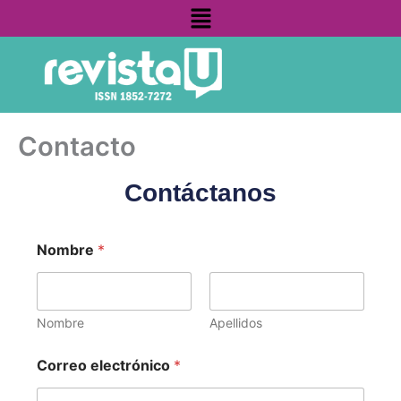
Menú
Ir
contenido
al
contenido
Contacto
Contáctanos
Nombre
*
Nombre
Apellidos
Correo electrónico
*