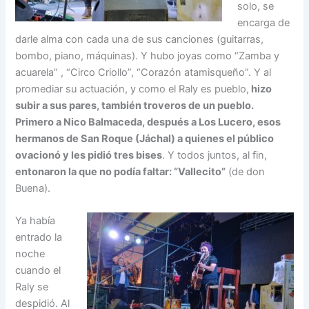
solo, se
encarga de
darle alma con cada una de sus canciones (guitarras,
bombo, piano, máquinas). Y hubo joyas como “Zamba y
acuarela” , “Circo Criollo”, “Corazón atamisqueño”. Y al
promediar su actuación, y como el Raly es pueblo,
hizo
subir a sus pares, también troveros de un pueblo.
Primero a Nico Balmaceda, después a Los Lucero, esos
hermanos de San Roque (Jáchal) a quienes el público
ovacionó y les pidió tres bises
. Y todos juntos, al fin,
entonaron la que no podía faltar: “Vallecito”
(de don
Buena).
Ya había
entrado la
noche
cuando el
Raly se
despidió. Al