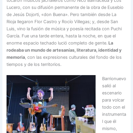
tocaron músicos jachalleros como Nico Balmaceda y Los
Lucero, con su difusión permanente de la obra de Eusebio
de Jesús Dojorti, «don Buena». Pero también desde La
Rioja llegaron Flor Castro y Rocío Villegas; y, desde San
Luis, vino la fusión de música y poesía recitada con Puchi
García. Fue una tarde entera, hasta la noche, en que el
enorme espacio techado lució completo de gente.
La
rodeaba un mundo de artesanías, literatura, identidad y
memoria
, con las expresiones culturales del fondo de los
tiempos y de los territorios.
Barrionuevo
salió al
escenario
para volcar
todo con el
instrumenta
l que él
mismo,