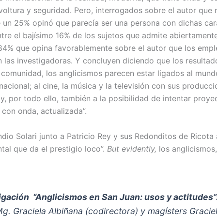
ltura y seguridad. Pero, interrogados sobre el autor que 
 un 25% opinó que parecía ser una persona con dichas cara
tre el bajísimo 16% de los sujetos que admite abiertamente
84% que opina favorablemente sobre el autor que los empl
ren las investigadoras. Y concluyen diciendo que los resulta
a comunidad, los anglicismos parecen estar ligados al mund
nacional; al cine, la música y la televisión con sus producc
, por todo ello, también a la posibilidad de intentar proy
 con onda, actualizada”.
 Indio Solari junto a Patricio Rey y sus Redonditos de Ricota
al que da el prestigio loco”.
But evidently,
los anglicismos,
igación “Anglicismos en San Juan: usos y actitudes”
g. Graciela Albiñana (codirectora) y magísters Graciel