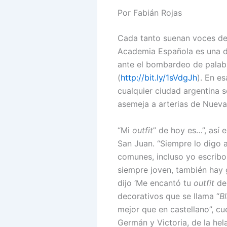
Por Fabián Rojas
Cada tanto suenan voces de 
Academia Española es una de
ante el bombardeo de palabra
(
http://bit.ly/1sVdgJh
). En e
cualquier ciudad argentina s
asemeja a arterias de Nueva
“Mi
outfit
” de hoy es…”, así
San Juan. “Siempre lo digo 
comunes, incluso yo escribo 
siempre joven, también hay
dijo ‘Me encantó tu
outfit
de 
decorativos que se llama “
B
mejor que en castellano”, c
Germán y Victoria, de la hela