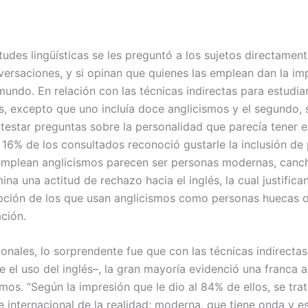
itudes lingüísticas se les preguntó a los sujetos directament
nversaciones, y si opinan que quienes las emplean dan la i
ndo. En relación con las técnicas indirectas para estudiar 
s, excepto que uno incluía doce anglicismos y el segundo, 
estar preguntas sobre la personalidad que parecía tener e
el 16% de los consultados reconoció gustarle la inclusión de
 emplean anglicismos parecen ser personas modernas, canc
a una actitud de rechazo hacia el inglés, la cual justific
pción de los que usan anglicismos como personas huecas o 
ción.
onales, lo sorprendente fue que con las técnicas indirectas
 el uso del inglés–, la gran mayoría evidenció una franca ac
ismos. “Según la impresión que le dio al 84% de ellos, se t
internacional de la realidad; moderna, que tiene onda y es