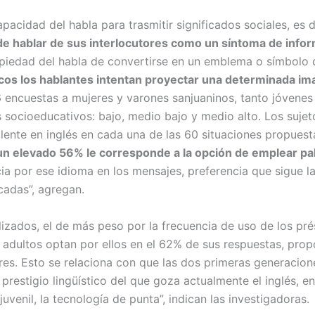
apacidad del habla para trasmitir significados sociales, es 
de hablar de sus interlocutores como un síntoma de inform
iedad del habla de convertirse en un emblema o símbolo d
ticos los hablantes intentan proyectar una determinada i
6 encuestas a mujeres y varones sanjuaninos, tanto jóvene
s socioeducativos: bajo, medio bajo y medio alto. Los sujet
lente en inglés en cada una de las 60 situaciones propuest
un elevado 56% le corresponde a la opción de emplear pa
ia por ese idioma en los mensajes, preferencia que sigue l
cadas”, agregan.
lizados, el de más peso por la frecuencia de uso de los pr
 adultos optan por ellos en el 62% de sus respuestas, pro
es. Esto se relaciona con que las dos primeras generacion
prestigio lingüístico del que goza actualmente el inglés, en
uvenil, la tecnología de punta”, indican las investigadoras.