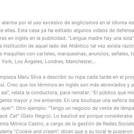
alarma por el uso excesivo de anglicismos en el idioma esp
 ellas. Esta casa ya ha editado algunos videos de defensa
s en inglés en la publicidad. “Lengua madre hay una sola”,
sa institución de aquel lado del Atlántico tal vez exista raz
e maquillan con carteles, marquesinas, anuncios, señales, t
 York, Los Ángeles, Londres, Manchester…
 empieza Maru Silva a describir su ropa cada tarde en el p
así. Creo que los términos en inglés son más abreviados y 
así”, relata la conductora, para rematar: “El público que m
 gente mayor y me entiende. En una boutique una señora d
ayer’”. Otro ejemplo: “Tengo un negocio de venta de lámpar
lack Cat”
(Gato Negro). Lo bauticé así porque consideraba
uenta Mónica Castro, a cargo de la gestión de Redes Social
dería “
Cookie and cream
”, dicen que a su local le pusiero