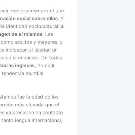
decir, ese proceso por el que
ación social sobre ellos
. Y
e identidad sociocultural:
a
magen de sí mismos
. Las
s como adultos y mayores, y
os indicaban si usarían un
as en la encuesta. De todas
labras inglesas
, “lo cual
a tendencia mundial
éstamos fue la edad de los
porción más elevada que el
es ya crecieron en contacto
 tanto lengua internacional,