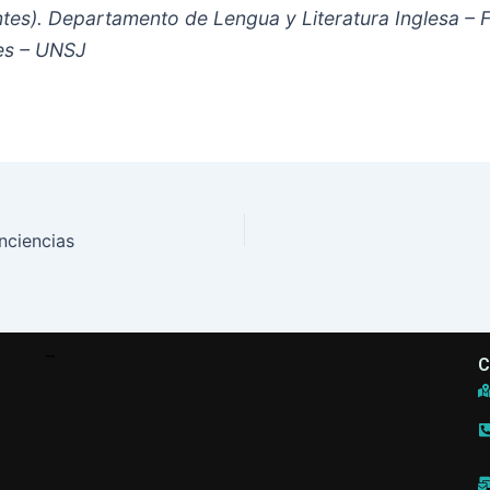
tes). Departamento de Lengua y Literatura Inglesa – Fa
es – UNSJ
nciencias
–
C