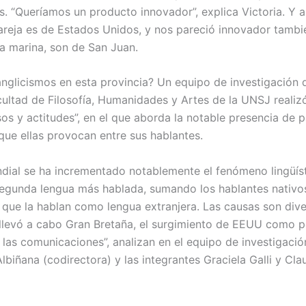
s. “Queríamos un producto innovador”, explica Victoria. Y 
reja es de Estados Unidos, y nos pareció innovador también
a marina, son de San Juan.
nglicismos en esta provincia? Un equipo de investigación
Facultad de Filosofía, Humanidades y Artes de la UNSJ real
os y actitudes”, en el que aborda la notable presencia de p
que ellas provocan entre sus hablantes.
dial se ha incrementado notablemente el fenómeno lingüísti
 segunda lengua más hablada, sumando los hablantes nativos
ue la hablan como lengua extranjera. Las causas son divers
llevó a cabo Gran Bretaña, el surgimiento de EEUU como po
n las comunicaciones”, analizan en el equipo de investigac
Albiñana (codirectora) y las integrantes Graciela Galli y Cl