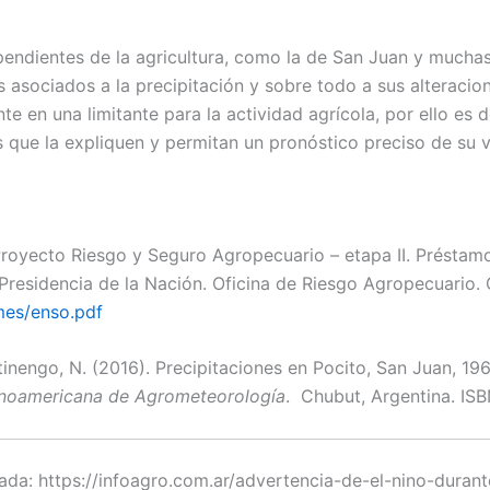
ndientes de la agricultura, como la de San Juan y muchas
s asociados a la precipitación y sobre todo a sus alteracio
e en una limitante para la actividad agrícola, por ello es d
s que la expliquen y permitan un pronóstico preciso de su v
Proyecto Riesgo y Seguro Agropecuario – etapa II. Préstam
 Presidencia de la Nación. Oficina de Riesgo Agropecuario.
mes/enso.pdf
rtinengo, N. (2016). Precipitaciones en Pocito, San Juan, 19
tinoamericana de Agrometeorología
. Chubut, Argentina. IS
ada: https://infoagro.com.ar/advertencia-de-el-nino-durant