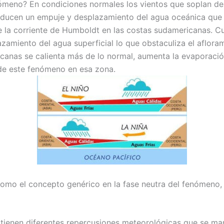
meno? En condiciones normales los vientos que soplan de
roducen un empuje y desplazamiento del agua oceánica que
de la corriente de Humboldt en las costas sudamericanas. C
zamiento del agua superficial lo que obstaculiza el aflorami
canas se calienta más de lo normal, aumenta la evaporación
 de este fenómeno en esa zona.
omo el concepto genérico en la fase neutra del fenómeno, al
tienen diferentes repercusiones meteorológicas que se man