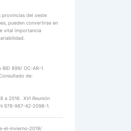
 provincias del oeste
nes, pueden convertirse en
e vital importancia
ariabilidad.
o BID 899/ OC-AR-1.
 Consultado de:
68 a 2016. X
VI Reunión
BN 978-987-42-2098-1.
e-el-invierno-2019/