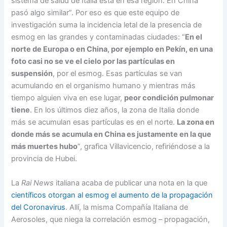
sistema de salud de Italia está en esa región. En China
pasó algo similar”. Por eso es que este equipo de
investigación suma la incidencia letal de la presencia de
esmog en las grandes y contaminadas ciudades: “
En el
norte de Europa o en China, por ejemplo en Pekín, en una
foto casi no se ve el cielo por las partículas en
suspensión
, por el esmog. Esas partículas se van
acumulando en el organismo humano y mientras más
tiempo alguien viva en ese lugar,
peor condición pulmonar
tiene
. En los últimos diez años, la zona de Italia donde
más se acumulan esas partículas es en el norte.
La zona en
donde más se acumula en China es justamente en la que
más muertes hubo
”, grafica Villavicencio, refiriéndose a la
provincia de Hubei.
La
Rai News
italiana acaba de publicar una nota en la que
científicos otorgan al esmog el aumento de la propagación
del Coronavirus
. Allí, la misma Compañía Italiana de
Aerosoles, que niega la correlación esmog – propagación,