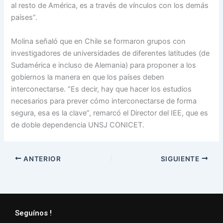
al resto de América, es a través de vínculos con los demás
países”.
Molina señaló que en Chile se formaron grupos con
investigadores de universidades de diferentes latitudes (de
Sudamérica e incluso de Alemania) para proponer a los
gobiernos la manera en que los países deben
interconectarse. “Es decir, hay que hacer los estudios
necesarios para prever cómo interconectarse de forma
segura, esa es la clave”, remarcó el Director del IEE, que es
de doble dependencia UNSJ CONICET.
ANTERIOR
SIGUIENTE
Seguínos !
Facebook
Instagram