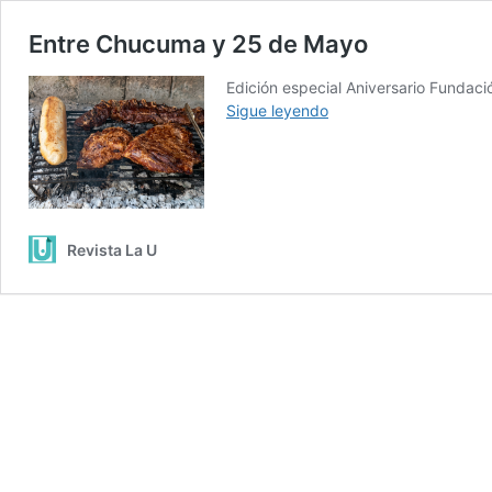
Entre Chucuma y 25 de Mayo
Edición especial Aniversario Fundac
Entre
Sigue leyendo
Chucuma
y
25
de
Mayo
Revista La U