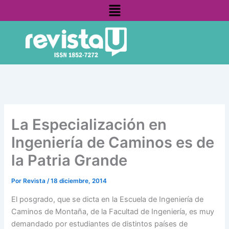
Menú
Ir
contenido
al
contenido
La Especialización en
Ingeniería de Caminos es de
la Patria Grande
Por
Revista
/
18 diciembre, 2014
El posgrado, que se dicta en la Escuela de Ingeniería de
Caminos de Montaña, de la Facultad de Ingeniería, es muy
demandado por estudiantes de distintos países de