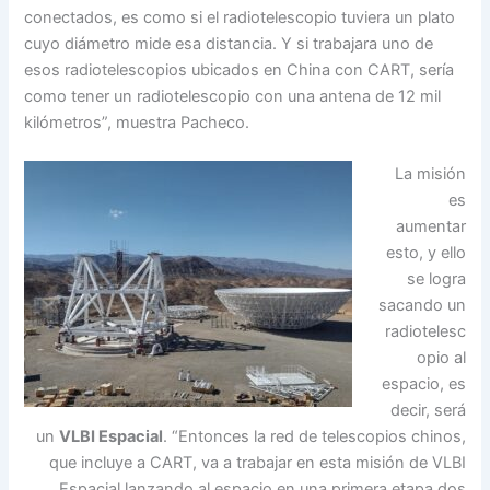
conectados, es como si el radiotelescopio tuviera un plato
cuyo diámetro mide esa distancia. Y si trabajara uno de
esos radiotelescopios ubicados en China con CART, sería
como tener un radiotelescopio con una antena de 12 mil
kilómetros”, muestra Pacheco.
La misión
es
aumentar
esto, y ello
se logra
sacando un
radiotelesc
opio al
espacio, es
decir, será
un
VLBI Espacial
. “Entonces la red de telescopios chinos,
que incluye a CART, va a trabajar en esta misión de VLBI
Espacial lanzando al espacio en una primera etapa dos