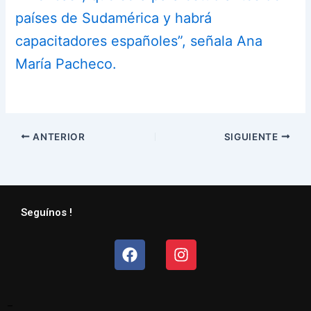
países de Sudamérica y habrá
capacitadores españoles”, señala Ana
María Pacheco.
ANTERIOR
SIGUIENTE
Seguínos !
Facebook
Instagram
–