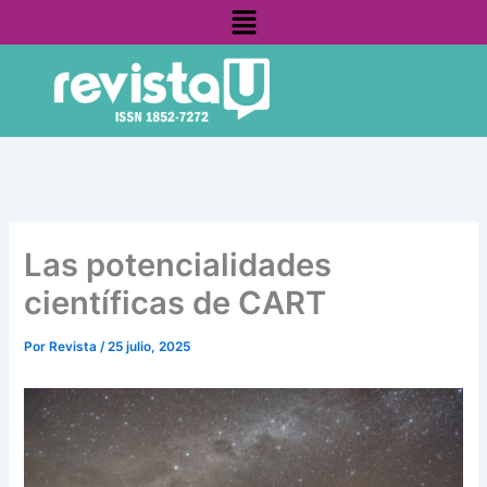
Menú
Ir
contenido
al
contenido
Las potencialidades
científicas de CART
Por
Revista
/
25 julio, 2025