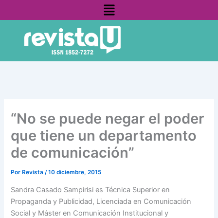
Menú
Ir
contenido
al
contenido
“No se puede negar el poder
que tiene un departamento
de comunicación”
Por
Revista
/
10 diciembre, 2015
Sandra Casado Sampirisi es Técnica Superior en
Propaganda y Publicidad, Licenciada en Comunicación
Social y Máster en Comunicación Institucional y