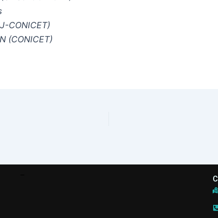
s
NSJ-CONICET)
GN (CONICET)
–
C