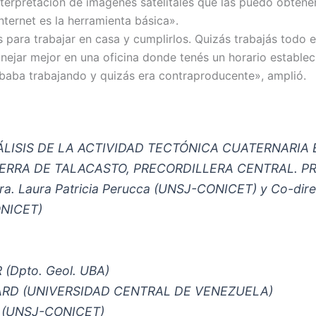
terpretación de imágenes satelitales que las puedo obtener
ernet es la herramienta básica».
para trabajar en casa y cumplirlos. Quizás trabajás todo e
ejar mejor en una oficina donde tenés un horario estable
baba trabajando y quizás era contraproducente», amplió.
“ANÁLISIS DE LA ACTIVIDAD TECTÓNICA CUATERNARI
IERRA DE TALACASTO, PRECORDILLERA CENTRAL. P
ra. Laura Patricia Perucca (UNSJ-CONICET) y Co-direc
ONICET)
(Dpto. Geol. UBA)
ARD (UNIVERSIDAD CENTRAL DE VENEZUELA)
Z (UNSJ-CONICET)