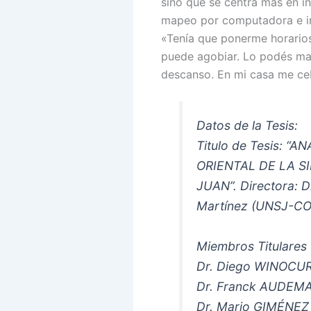
sino que se centra más en in
mapeo por computadora e int
«Tenía que ponerme horarios 
puede agobiar. Lo podés man
descanso. En mi casa me ce
Datos de la Tesis:
Titulo de Tesis: 
ORIENTAL DE LA S
JUAN”. Directora: D
Martínez (UNSJ-C
Miembros Titulares
Dr. Diego WINOCUR 
Dr. Franck AUDEM
Dr. Mario GIMÉNE