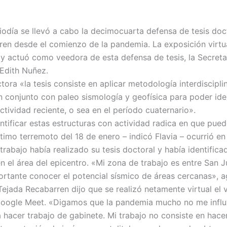
iodía se llevó a cabo la decimocuarta defensa de tesis doct
rren desde el comienzo de la pandemia. La exposición virtu
actuó como veedora de esta defensa de tesis, la Secretar
Edith Nuñez.
ora «la tesis consiste en aplicar metodología interdiscipli
n conjunto con paleo sismología y geofísica para poder ident
ctividad reciente, o sea en el período cuaternario».
tificar estas estructuras con actividad radica en que pued
ltimo terremoto del 18 de enero – indicó Flavia – ocurrió e
rabajo había realizado su tesis doctoral y había identifica
en el área del epicentro. «Mi zona de trabajo es entre San J
ortante conocer el potencial sísmico de áreas cercanas», 
 Tejada Recabarren dijo que se realizó netamente virtual el 
Google Meet. «Digamos que la pandemia mucho no me influy
a hacer trabajo de gabinete. Mi trabajo no consiste en hace