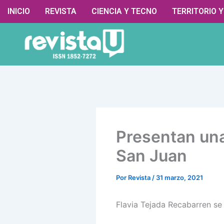
Ir
contenido
INICIO
REVISTA
CIENCIA Y TECNO
TERRITORIO 
al
contenido
Presentan una 
San Juan
Por
Revista
/
31 marzo, 2021
Flavia Tejada Recabarren se