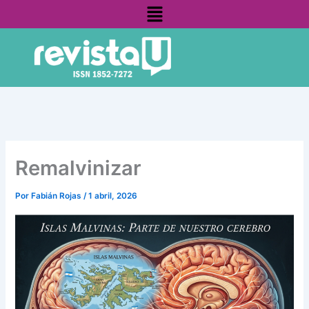
Menú
Ir
contenido
al
contenido
Remalvinizar
Por
Fabián Rojas
/
1 abril, 2026