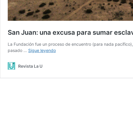
San Juan: una excusa para sumar escla
La Fundación fue un proceso de encuentro (para nada pacífico), 
San
pasado …
Sigue leyendo
Juan:
una
Revista La U
excusa
para
sumar
esclavitud