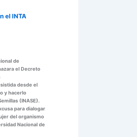
a
n el INTA
cional de
hazara el Decreto
a
sistida desde el
lo y hacerlo
Semillas (INASE).
xcusa para dialogar
mujer del organismo
ersidad Nacional de