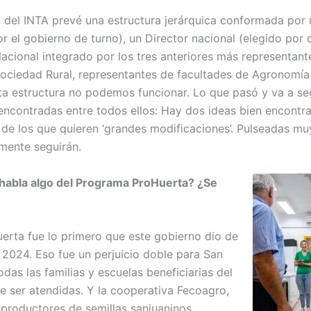
n del INTA prevé una estructura jerárquica conformada por 
r el gobierno de turno), un Director nacional (elegido por 
acional integrado por los tres anteriores más representa
ociedad Rural, representantes de facultades de Agronomía 
ta estructura no podemos funcionar. Lo que pasó y va a s
encontradas entre todos ellos: Hay dos ideas bien encontra
 de los que quieren ‘grandes modificaciones’. Pulseadas muy
mente seguirán.
habla algo del Programa ProHuerta? ¿Se
erta fue lo primero que este gobierno dio de
e 2024. Eso fue un perjuicio doble para San
odas las familias y escuelas beneficiarias del
 ser atendidas. Y la cooperativa Fecoagro,
productores de semillas sanjuaninos