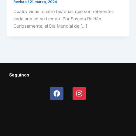
Revista
/
21 marzo, 2024
Cuatro vidas, cuatro historias que son referentes
cada una en su tiempo. Por Susana Roldán
Curiosamente, el Día Mundial de […]
Seguínos !
Facebook
Instagram
–