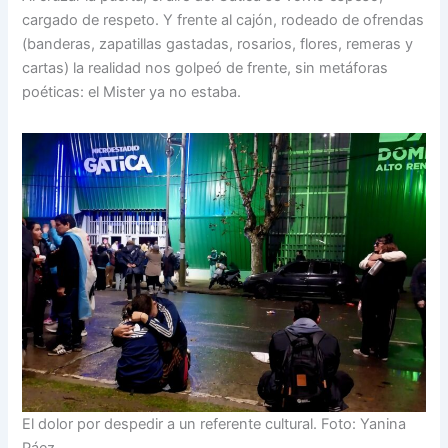
cargado de respeto. Y frente al cajón, rodeado de ofrendas
(banderas, zapatillas gastadas, rosarios, flores, remeras y
cartas) la realidad nos golpeó de frente, sin metáforas
poéticas: el Mister ya no estaba.
El dolor por despedir a un referente cultural. Foto: Yanina
Páez