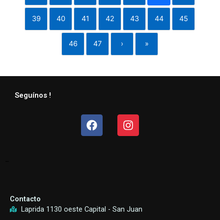
39
40
41
42
43
44
45
46
47
›
»
Seguínos !
Facebook
Instagram
–
Contacto
Laprida 1130 oeste Capital - San Juan