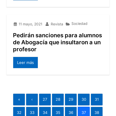
Sociedad
11 mayo, 2021
Revista
Pedirán sanciones para alumnos
de Abogacía que insultaron a un
profesor
Leer más
«
‹
27
28
29
30
31
32
33
34
35
36
37
38