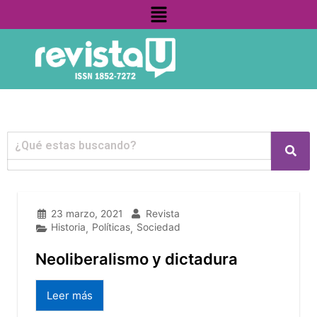
Menú
Ir
contenido
al
contenido
23 marzo, 2021
Revista
Historia
Políticas
Sociedad
,
,
Neoliberalismo y dictadura
Leer más