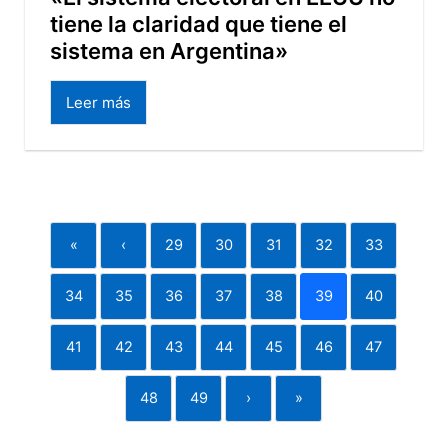
tiene la claridad que tiene el
sistema en Argentina»
Leer más
«
‹
29
30
31
32
33
34
35
36
37
38
39
40
41
42
43
44
45
46
47
48
49
›
»