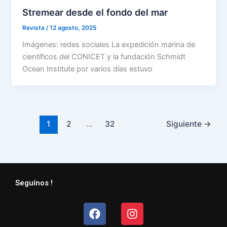
Stremear desde el fondo del mar
Revista
/
12 agosto, 2025
Imágenes: redes sociales La expedición marina de
científicos del CONICET y la fundación Schmidt
Ocean Institute por varios días estuvo
1
2
…
32
Siguiente
→
Seguínos !
Facebook
Instagram